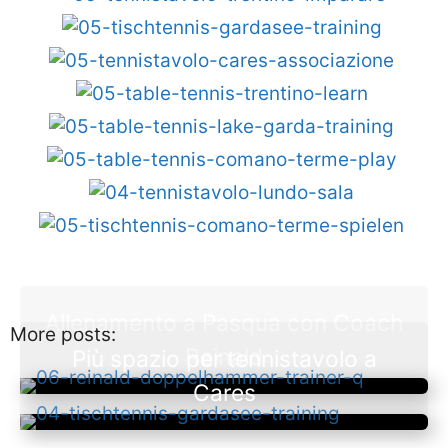
Allenamento a Pasqua con Coach
More posts:
Reinald
Più spazio per tennistavolo a
Cares